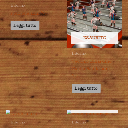
Interno
Poltrone anni ’70
Leggi tutto
ESAURITO
Interno
Vecchio Biliardino
Calcio Balilla anni
’50
Leggi tutto
ESAURITO
Interno
Interno