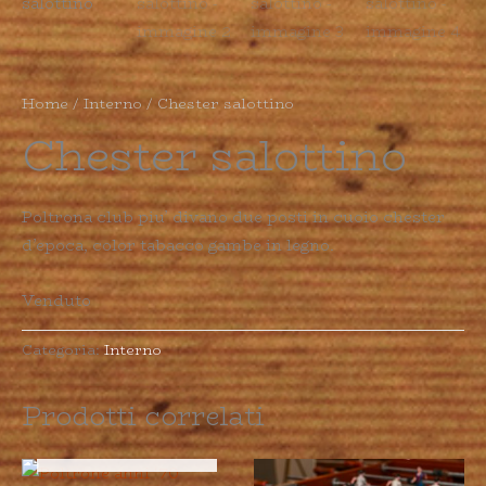
Home
/
Interno
/ Chester salottino
Chester salottino
Poltrona club piu’ divano due posti in cuoio chester
d’epoca, color tabacco gambe in legno.
Venduto
Categoria:
Interno
Prodotti correlati
ESAURITO