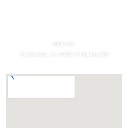
Tel o WhatsApp
349 176 6140
Indirizzo:
Via Cavour, 12, 58017 Pitigliano GR