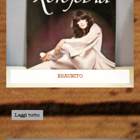
ESAURITO
Vinili
Renato Zero ‘Zerofobia’ Lp 33 giri
Leggi tutto