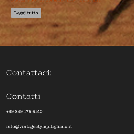
Status Quo ‘ In the army now ‘ Lp 33 giri
Leggi tutto
Contattaci:
Contatti
+39 349 176 6140
info@vintagestylepitigliano.it