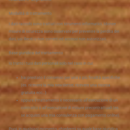
Modalità di trattamento
I dati raccolti sono trattati con strumenti informatici. Idonee
misure di sicurezza sono osservate per prevenire la perdita dei
dati, usi illeciti o non corretti ed accessi non autorizzati.
Base giuridica del trattamento
Io tratto i tuoi dati personali solo nel caso in cui:
hai prestato il consenso per una o più finalità specifiche
(es. ricevere la mia newsletter, ricevere una risorsa
gratuita ecc…)
oppure il trattamento è necessario all’esecuzione di un
contratto o all’esecuzione di misure precontrattuali (es.
se acquisti una mia consulenza con pagamento online).
Puoi, in qualsiasi momento, chiedermi su quale base giuridica