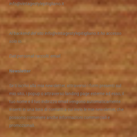
info@
vintagestylepitigliano.it
Al backend del sito info@
vintagestylepitigliano.it
ho accesso
solo io.
Dati personali raccolti: email.
Newsletter
Se ti iscrivi alla mia newsletter, attraverso i form presenti sul
mio sito, i popup o attraverso landing page esterne ad esso, il
tuo nome e il tuo indirizzo email vengono automaticamente
inseriti in una lista di contatti a cui invio le mie newsletter, che
possono contenere anche informazioni commerciali e
promozionali.