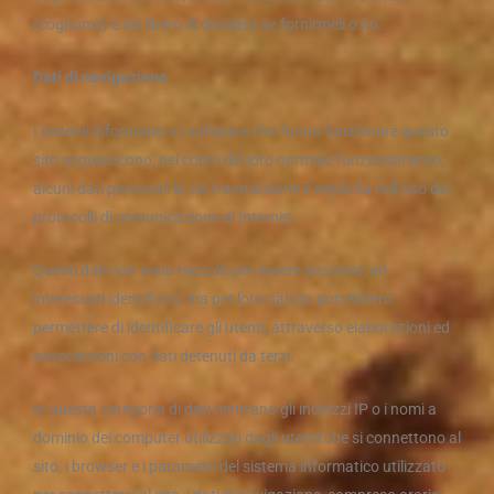
(cognome) e sei libero di decidere se fornirmeli o no.
Dati di navigazione
I sistemi informatici e i software che fanno funzionare questo
sito acquisiscono, nel corso del loro normale funzionamento,
alcuni dati personali la cui trasmissione è implicita nell’uso dei
protocolli di comunicazione di Internet.
Questi dati non sono raccolti per essere associati ad
interessati identificati, ma per loro natura potrebbero
permettere di identificare gli utenti, attraverso elaborazioni ed
associazioni con dati detenuti da terzi.
In questa categoria di dati rientrano gli indirizzi IP o i nomi a
dominio dei computer utilizzati dagli utenti che si connettono al
sito, i browser e i parametri del sistema informatico utilizzato