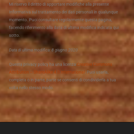
Mi riservo il diritto di apportare modifiche alla presente
Informativa sul trattamento dei dati personali in qualunque
momento. Puoi consultare regolarmente questa pagina,
facendo riferimento alla data di ultima modifica indicata qui
sotto.
Data di ultima modifica: 8 giugno 2020
Questa privacy policy ha una licenza
Creative Commons
Attribution – ShareAlike 4.0 International
. Puoi usarla,
completa o in parte, parte se consenti di condividerla a tua
volta nello stesso modo.