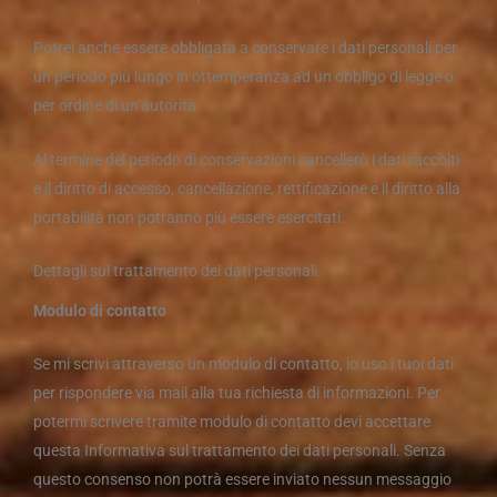
Potrei anche essere obbligata a conservare i dati personali per
un periodo più lungo in ottemperanza ad un obbligo di legge o
per ordine di un’autorità.
Al termine del periodo di conservazioni cancellerò i dati raccolti
e il diritto di accesso, cancellazione, rettificazione e il diritto alla
portabilità non potranno più essere esercitati.
Dettagli sul trattamento dei dati personali
Modulo di contatto
Se mi scrivi attraverso un modulo di contatto, io uso i tuoi dati
per rispondere via mail alla tua richiesta di informazioni. Per
potermi scrivere tramite modulo di contatto devi accettare
questa Informativa sul trattamento dei dati personali. Senza
questo consenso non potrà essere inviato nessun messaggio