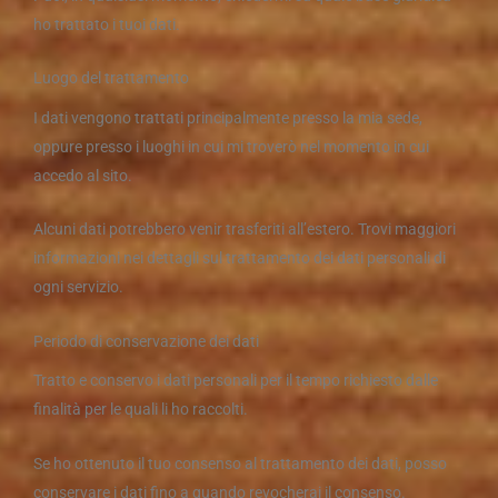
ho trattato i tuoi dati.
Luogo del trattamento
I dati vengono trattati principalmente presso la mia sede,
oppure presso i luoghi in cui mi troverò nel momento in cui
accedo al sito.
Alcuni dati potrebbero venir trasferiti all’estero. Trovi maggiori
informazioni nei dettagli sul trattamento dei dati personali di
ogni servizio.
Periodo di conservazione dei dati
Tratto e conservo i dati personali per il tempo richiesto dalle
finalità per le quali li ho raccolti.
Se ho ottenuto il tuo consenso al trattamento dei dati, posso
conservare i dati fino a quando revocherai il consenso.