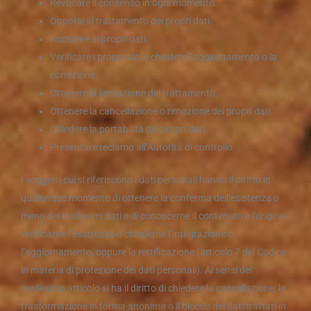
Revocare il consenso in ogni momento.
Opporsi al trattamento dei propri dati.
Accedere ai propri dati.
Verificare i propri dati e chiedere l’aggiornamento o la
correzione.
Ottenere la limitazione del trattamento.
Ottenere la cancellazione o rimozione dei propri dati.
Chiedere la portabilità dei propri dati.
Presentare reclamo all’Autorità di controllo.
I soggetti cui si riferiscono i dati personali hanno il diritto in
qualunque momento di ottenere la conferma dell’esistenza o
meno dei medesimi dati e di conoscerne il contenuto e l’origine,
verificarne l’esattezza o chiederne l’integrazione o
l’aggiornamento, oppure la rettificazione (articolo 7 del Codice
in materia di protezione dei dati personali). Ai sensi del
medesimo articolo si ha il diritto di chiedere la cancellazione, la
trasformazione in forma anonima o il blocco dei dati trattati in