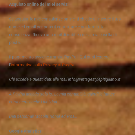
Acquisto online dei miei servizi
Se acquisti le mie consulenze online, ti chiedo di inserire il tuo
nome ed email per poterti contattare e per fornirti la
consulenza. Ricevo una mail di notifica nella mia casella di
posta.
Il pagamento avviene tramite PayPal. Qui puoi leggere
l’
informativa sulla Privacy di PayPal
.
Chi accede a questi dati: alla mail info@vintagestylepitigliano.it
A PayPal accedo solo io. La mia contabilità, quindi le fatture
contenenti anche i tuoi dati.
Dati personali raccolti: nome ed email.
Google Analytics