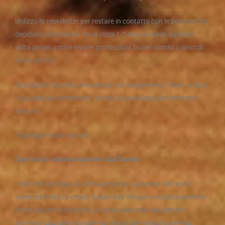
Utilizzo la newsletter per restare in contatto con le persone che
decidono di iscriversi. Invio circa 1-2 mail al mese, qualche
volta posso anche inviare promozioni, buoni sconto o lanci di
nuovi servizi.
Se acquisti una mia consulenza con pagamento online, utilizzo
i tuoi dati per contattarti, fornirti la consulenza ed emettere
fattura.
Tipologie di dati raccolti
Dati forniti volontariamente dall’utente
I dati che raccolgo, in prima persona, su questo sito sono:
nome ed indirizzo email. Questi dati vengono volontariamente
forniti da chi mi contatta, si iscrive alla mia newsletter o
acquista una mia consulenza. Alcuni dati sono facoltativi