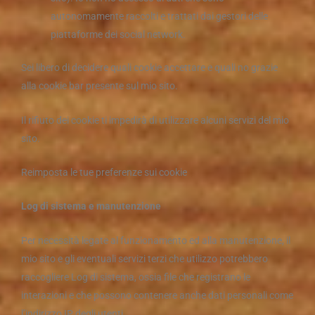
autonomamente raccolti e trattati dai gestori delle
piattaforme dei social network.
Sei libero di decidere quali cookie accettare e quali no grazie
alla cookie bar presente sul mio sito.
Il rifiuto dei cookie ti impedirà di utilizzare alcuni servizi del mio
sito.
Reimposta le tue preferenze sui cookie
Log di sistema e manutenzione
Per necessità legate al funzionamento ed alla manutenzione, il
mio sito e gli eventuali servizi terzi che utilizzo potrebbero
raccogliere Log di sistema, ossia file che registrano le
interazioni e che possono contenere anche dati personali come
l’indirizzo IP degli utenti.