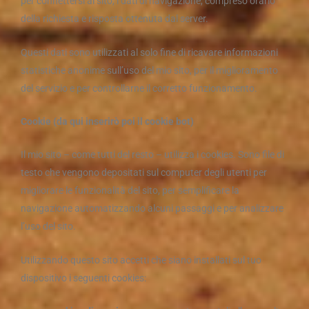
per connettersi al sito, i dati di navigazione, compreso orario
della richiesta e risposta ottenuta dal server.
Questi dati sono utilizzati al solo fine di ricavare informazioni
statistiche anonime sull’uso del mio sito, per il miglioramento
del servizio e per controllarne il corretto funzionamento.
Cookie (da qui inserirò poi il cookie bot)
Il mio sito – come tutti del resto – utilizza i cookies. Sono file di
testo che vengono depositati sul computer degli utenti per
migliorare le funzionalità del sito, per semplificare la
navigazione automatizzando alcuni passaggi e per analizzare
l’uso del sito.
Utilizzando questo sito accetti che siano installati sul tuo
dispositivo i seguenti cookies: