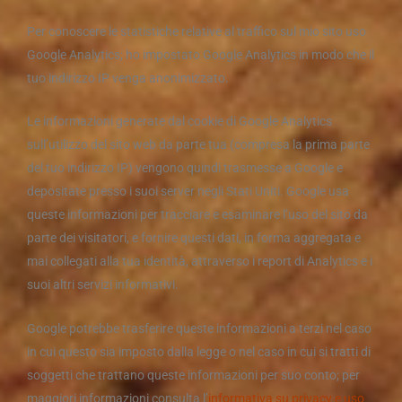
Per conoscere le statistiche relative al traffico sul mio sito uso
Google Analytics; ho impostato Google Analytics in modo che il
tuo indirizzo IP venga anonimizzato.
Le informazioni generate dal cookie di Google Analytics
sull’utilizzo del sito web da parte tua (compresa la prima parte
del tuo indirizzo IP) vengono quindi trasmesse a Google e
depositate presso i suoi server negli Stati Uniti. Google usa
queste informazioni per tracciare e esaminare l’uso del sito da
parte dei visitatori, e fornire questi dati, in forma aggregata e
mai collegati alla tua identità, attraverso i report di Analytics e i
suoi altri servizi informativi.
Google potrebbe trasferire queste informazioni a terzi nel caso
in cui questo sia imposto dalla legge o nel caso in cui si tratti di
soggetti che trattano queste informazioni per suo conto; per
maggiori informazioni consulta l’
informativa su privacy e uso