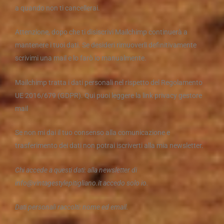
a quando non ti cancellerai.
Attenzione, dopo che ti disiscrivi Mailchimp continuerà a
mantenere i tuoi dati. Se desideri rimuoverli definitivamente
scrivimi una mail e lo farò io manualmente.
Mailchimp tratta i dati personali nel rispetto del Regolamento
UE 2016/679 (GDPR). Qui puoi leggere la link privacy gestore
mail
Se non mi dai il tuo consenso alla comunicazione e
trasferimento dei dati non potrai iscriverti alla mia newsletter.
Chi accede a questi dati: alla newsletter di
info@vintagestylepitigliano.it accedo solo io.
Dati personali raccolti: nome ed email.