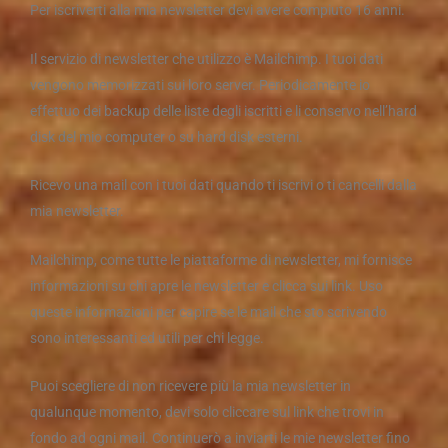
Per iscriverti alla mia newsletter devi avere compiuto 16 anni.
Il servizio di newsletter che utilizzo è Mailchimp. I tuoi dati
vengono memorizzati sui loro server. Periodicamente io
effettuo dei backup delle liste degli iscritti e li conservo nell’hard
disk del mio computer o su hard disk esterni.
Ricevo una mail con i tuoi dati quando ti iscrivi o ti cancelli dalla
mia newsletter.
Mailchimp, come tutte le piattaforme di newsletter, mi fornisce
informazioni su chi apre le newsletter e clicca sui link. Uso
queste informazioni per capire se le mail che sto scrivendo
sono interessanti ed utili per chi legge.
Puoi scegliere di non ricevere più la mia newsletter in
qualunque momento, devi solo cliccare sul link che trovi in
fondo ad ogni mail. Continuerò a inviarti le mie newsletter fino