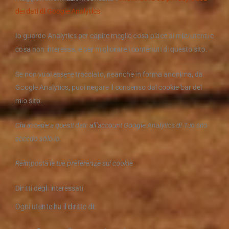
dei dati di Google Analytics
.
Io guardo Analytics per capire meglio cosa piace ai miei utenti e
cosa non interessa, e per migliorare i contenuti di questo sito.
Se non vuoi essere tracciato, neanche in forma anonima, da
Google Analytics, puoi negare il consenso dal cookie bar del
mio sito.
Chi accede a questi dati: all’account Google Analytics di Tuo sito
accedo solo io.
Reimposta le tue preferenze sui cookie
Diritti degli interessati
Ogni utente ha il diritto di: