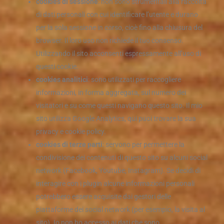
cookies di sessione
: non sono strumentali alla raccolta
di dati personali con cui identificare l’utente e durano
per la sola sessione in corso, cioè fino alla chiusura del
browser. Il loro uso non richiede il tuo consenso.
Utilizzando il sito acconsenti espressamente all’uso di
questi cookie.
cookies analitici
: sono utilizzati per raccogliere
informazioni, in forma aggregata, sul numero dei
visitatori e su come questi navigano questo sito. Il mio
sito utilizza Google Analytics, qui puoi trovare la sua
privacy e cookie policy.
cookies di terze parti
: servono per permettere la
condivisione dei contenuti di questo sito su alcuni social
network (Facebook, Youtube, Instagram). Se decidi di
interagire con i plugin alcune informazioni personali
potrebbero essere acquisite dai gestori delle
piattaforme dei social network (per esempio, la visita al
sito). Io non ho accesso ai dati che sono