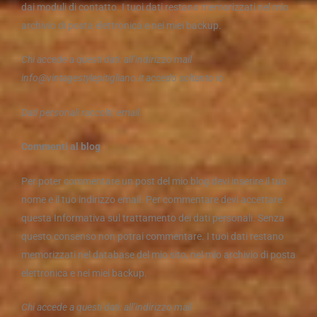
dai moduli di contatto. I tuoi dati restano memorizzati nel mio
archivio di posta elettronica e nei miei backup.
Chi accede a questi dati: all’indirizzo mail
info@vintagestylepitigliano.it
accedo soltanto io
Dati personali raccolti: email.
Commenti al blog
Per poter commentare un post del mio blog devi inserire il tuo
nome e il tuo indirizzo email. Per commentare devi accettare
questa Informativa sul trattamento dei dati personali. Senza
questo consenso non potrai commentare. I tuoi dati restano
memorizzati nel database del mio sito, nel mio archivio di posta
elettronica e nei miei backup.
Chi accede a questi dati: all’indirizzo mail