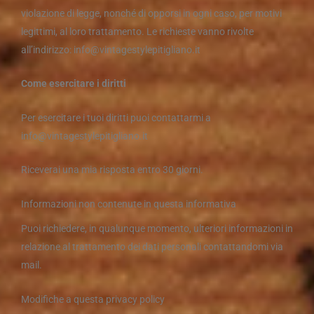
violazione di legge, nonché di opporsi in ogni caso, per motivi
legittimi, al loro trattamento. Le richieste vanno rivolte
all’indirizzo: info@vintagestylepitigliano.it
Come esercitare i diritti
Per esercitare i tuoi diritti puoi contattarmi a
info@vintagestylepitigliano.it
Riceverai una mia risposta entro 30 giorni.
Informazioni non contenute in questa informativa
Puoi richiedere, in qualunque momento, ulteriori informazioni in
relazione al trattamento dei dati personali contattandomi via
mail.
Modifiche a questa privacy policy