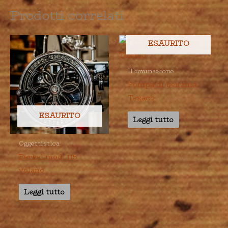
Prodotti correlati
ESAURITO
Illuminazione
Pompa di benzina
Texaco
ESAURITO
Leggi tutto
Oggettistica
Berkel mod. 115
volano
Leggi tutto