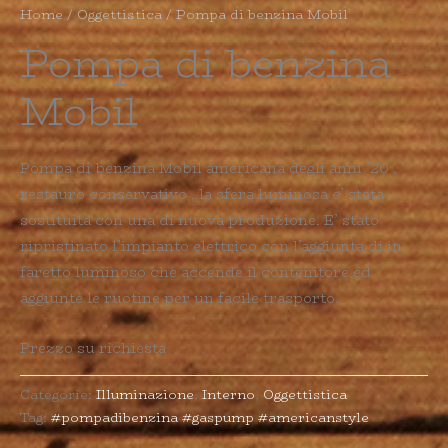
Home
/
Oggettistica
/ Pompa di benzina Mobil
Pompa di benzina
Mobil
Pompa di benzina Mobil americana degli anni ’20 ,
restauro conservativo , la sfera luminosa e’ stata
sostituita con una di nuova produzione. E’ stato
ripristinato l’impianto elettrico con l’aggiunta di in
faretto luminoso che accende il contenitore ed
aggiunte le ruotine per un facile trasporto.
Prezzo su richiesta
Categorie:
Illuminazione
,
Interno
,
Oggettistica
Tag:
#pompadibenzina #gaspump #americanstyle