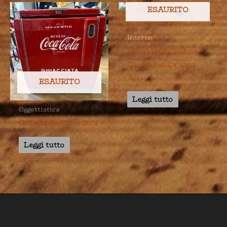
ESAURITO
Interno
Vecchio Biliardino
Calcio Balilla anni
’50
ESAURITO
Leggi tutto
Oggettistica
Ghiacciaia Coca Cola
Leggi tutto