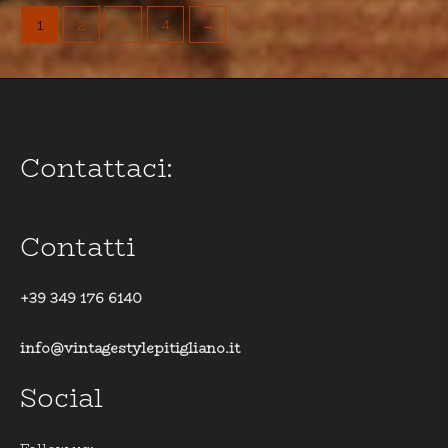
1
2
3
4
→
Contattaci:
Contatti
+39 349 176 6140
info@vintagestylepitigliano.it
Social