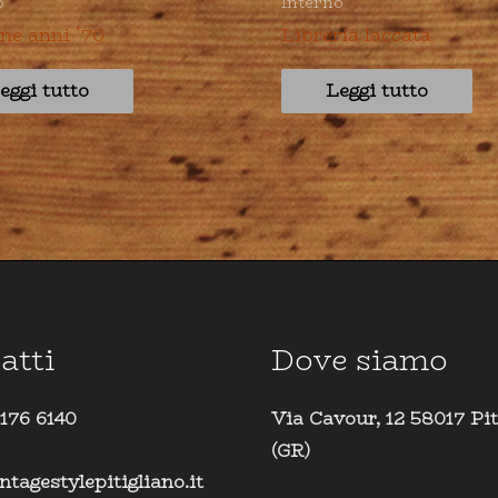
o
Interno
ne anni ’70
Libreria laccata
eggi tutto
Leggi tutto
atti
Dove siamo
 176 6140
Via Cavour, 12 58017 Pit
(GR)
ntagestylepitigliano.it