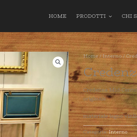
HOME
PRODOTTI
CHI 
Home
/
Interno
/ Cre
Credenz
Credenza Mid-Centur
originale
materiale legno vinil
Categoria:
Interno