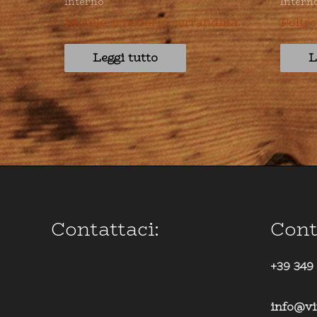
Interno
Intern
Mobile schedario serrandina
Poltro
Leggi tutto
L
Contattaci:
Cont
+39 349
info@vi