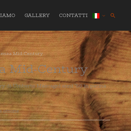
Cerca
SIAMO
GALLERY
CONTATTI
denza Mid-Century
a Mid-Century
y di Umberto Mascagni anni ’50 in patina
e ottone