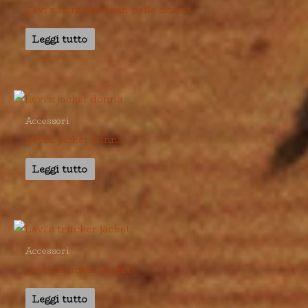
Levi’s bomberino in pelle donna
Leggi tutto
Accessori
Levi’s jacket donna
Leggi tutto
Accessori
Levi’s trucker jacket
Leggi tutto