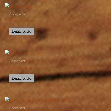
Accessori
Borsone jeans
Leggi tutto
Accessori
Gucci borsa “tote”
Leggi tutto
Accessori