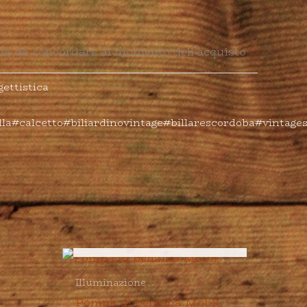
na da concordare al momento dell’acquisto
gettistica
illa#calcetto#biliardinovintage#billarescordoba#vintages
ESAURITO
Illuminazione
Pompa di benzina Mobil