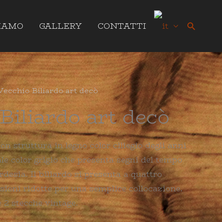
Cerca
SIAMO
GALLERY
CONTATTI
Vecchio Biliardo art decò
Biliardo art decò
n struttura in legno color ciliegio degli anni
le color grigio che presenta segni del tempo
rdesia. Il biliardo si presenta a quattro
sioni ridotte per una semplice collocazione.
 2 stecche vintage.