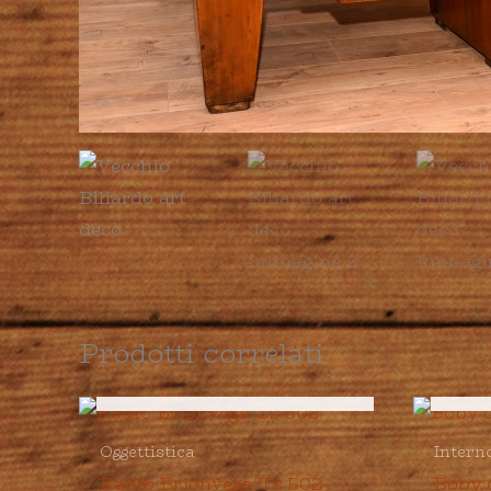
Prodotti correlati
ESAURITO
Oggettistica
Intern
Radio Brionvega Ts 502
Boby 