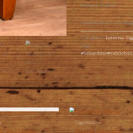
Prezzo € 1600
Spedizione o conseg
Categorie:
Interno
,
Og
Tag:
#biliardino#calciobal
ESAURITO
o
Oggettistica
di Joe Colombo
Stampe didattiche