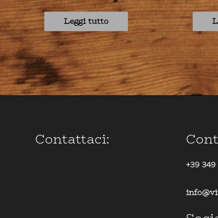
Leggi tutto
L
Contattaci:
Cont
+39 349
info@vi