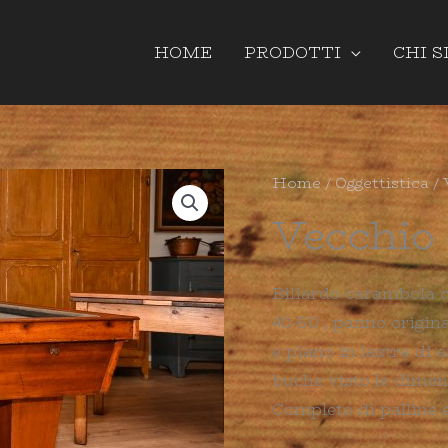
HOME
PRODOTTI
CHI 
Home
/
Oggettistica
/ 
Vecchio 
Biliardo carambola co
40-50 , panno origina
e piano in lastra di a
buche visto le dimen
Completo di palline e