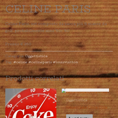
CELINE PARIS
Celine Paris, set composto da sacca più 8 mazze da
golf probabilmente anni ’50/ ’60
Prezzo € 350
Categoria:
Oggettistica
Tag:
#celine #celineparis #louisvuitton
Prodotti correlati
ESAURITO
Oggettistica
Ghiacciaia Coca Cola