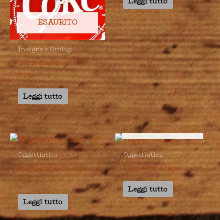
Leggi tutto
ESAURITO
Insegne e Orologi
Termometro Coca
Cola
Leggi tutto
ESAURITO
Oggettistica
Oggettistica
Mappamondo anni
Flipper vintage
’50
Leggi tutto
Leggi tutto