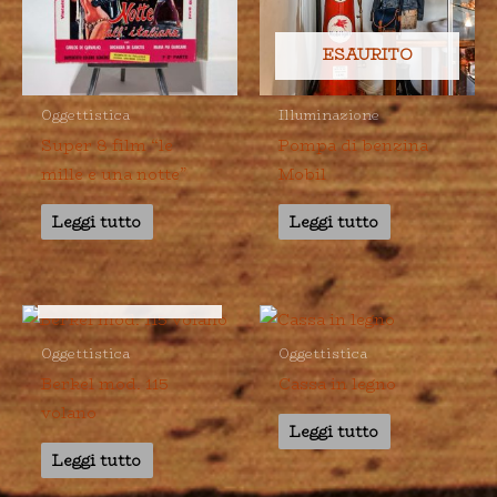
ESAURITO
Oggettistica
Illuminazione
Super 8 film “le
Pompa di benzina
mille e una notte”
Mobil
Leggi tutto
Leggi tutto
ESAURITO
Oggettistica
Oggettistica
Berkel mod. 115
Cassa in legno
volano
Leggi tutto
Leggi tutto