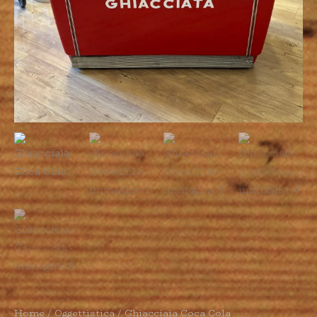
Home
/
Oggettistica
/ Ghiacciaia Coca Cola