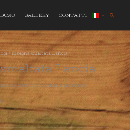
Cerca
SIAMO
GALLERY
CONTATTI
logi
/ Insegna smaltata Lancia
smaltata Lancia
ma di scudo in porcellana smaltata .
45