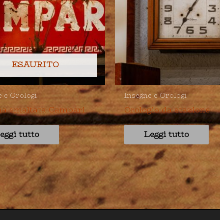
ESAURITO
e e Orologi
Insegne e Orologi
na smaltata Campari
Orologio da stazione
eggi tutto
Leggi tutto