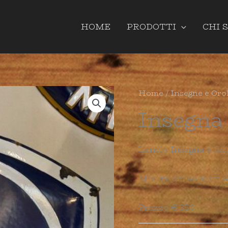
HOME
PRODOTTI
CHI 
Home
/
Insegne e Oro
Insegna 
Lancia Insegna a for
Misure cm 46 x cm 
Prezzo € 350