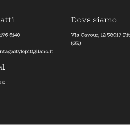
atti
Dove siamo
 176 6140
Via Cavour, 12 58017 Pit
(GR)
ntagestylepitigliano.it
al
us: