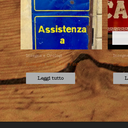
Insegne e Orologi
Insegn
Insegna smaltata Fiat
Inseg
Leggi tutto
L