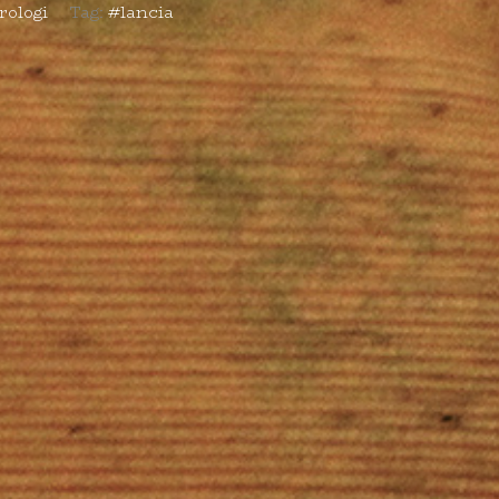
rologi
Tag:
#lancia