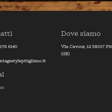
atti
Dove siamo
 176 6140
Via Cavour, 12 58017 Pit
(GR)
ntagestylepitigliano.it
al
us: