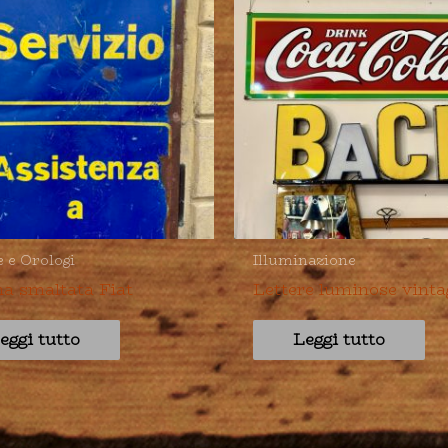
e e Orologi
Illuminazione
na smaltata Fiat
Lettere luminose vinta
eggi tutto
Leggi tutto