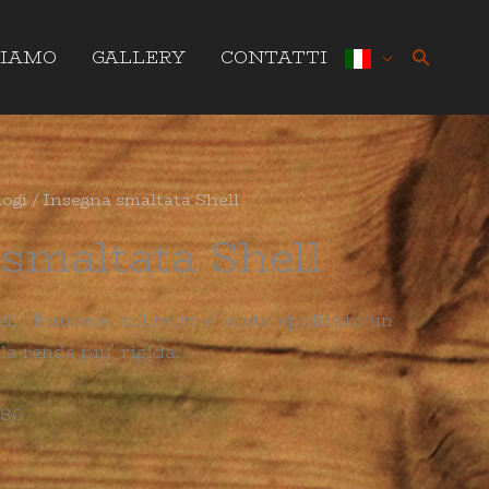
Cerca
SIAMO
GALLERY
CONTATTI
logi
/ Insegna smaltata Shell
smaltata Shell
l , francese, sul retro e’ stato applicato un
 la rende piu’ rigida.
 80