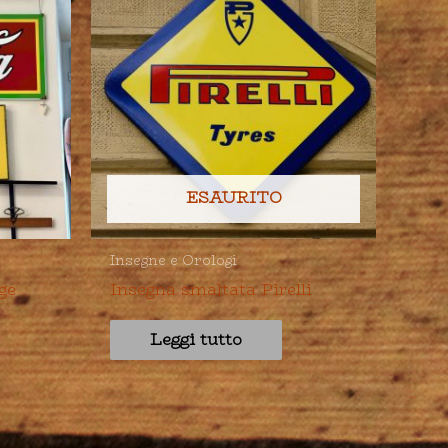
ESAURITO
Insegne e Orologi
ge
Insegna smaltata Pirelli
Leggi tutto