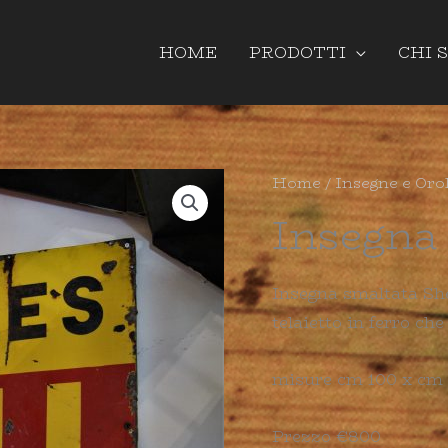
HOME
PRODOTTI
CHI 
Home
/
Insegne e Oro
Insegna 
Insegna smaltata Shel
telaietto in ferro che
misure cm 100 x cm
Prezzo €800