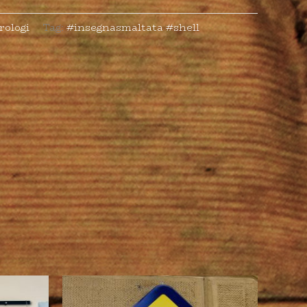
rologi
Tag:
#insegnasmaltata #shell