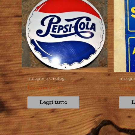
Insegne e Orologi
Insegn
Insegna Pepsi
Inseg
Leggi tutto
L