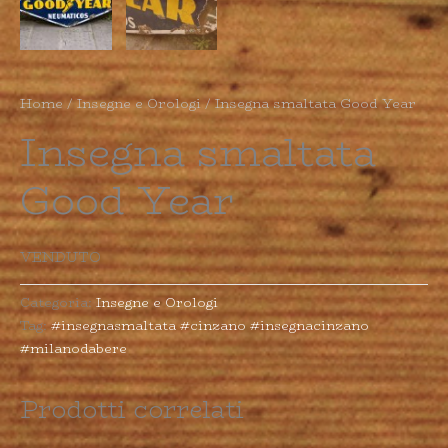
Home
/
Insegne e Orologi
/ Insegna smaltata Good Year
Insegna smaltata
Good Year
VENDUTO
Categoria:
Insegne e Orologi
Tag:
#insegnasmaltata #cinzano #insegnacinzano
#milanodabere
Prodotti correlati