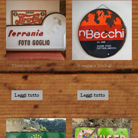
Illuminazione
Insegne e Orologi
Iinsegna luminosa
Insegna smaltata
foto Ferrania
n’Becchi
Leggi tutto
Leggi tutto