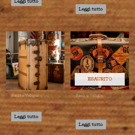
Leggi tutto
Leggi tutto
ESAURITO
Bauli e Valigie
Bauli e Valigie
Baule armadiato
Valigia vintage
tessuto e cuoio
Leggi tutto
Leggi tutto