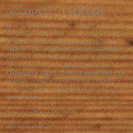
armadio vintage
Baule / guardaroba Trunx nero risalente agli anni
’30,restauro conservativo. Una metà del baule, la metà
di destra, è stata modificata inserendo dei comodi
ripiani al posto dei cassetti mancanti, l’altra metà ha
degli appendiabiti. Questo baule conserva alcuni
adesivi interessanti e la cinghia in pelle e cuoio
all’estremità e’ originale. Il baule è contrassegnato dal
tag Mendel triangolare in metallo. Nessuna chiave è
presente. Puo’ essere utilizzato anche come tavolo da
conversazione.
Misure cm 106 x cm 53 x cm 58.
Prezzo su richiesta