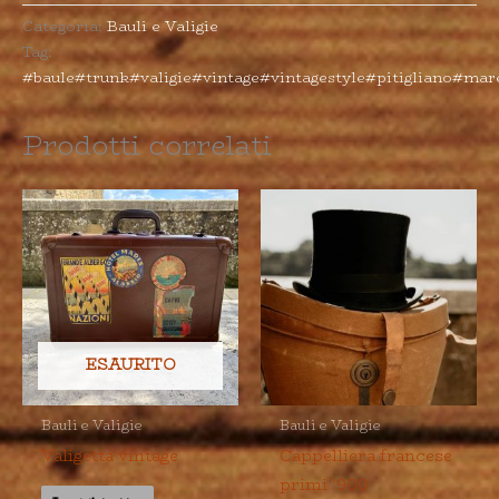
Categoria:
Bauli e Valigie
Tag:
#baule#trunk#valigie#vintage#vintagestyle#pitigliano#m
Prodotti correlati
ESAURITO
Bauli e Valigie
Bauli e Valigie
Valigetta vintage
Cappelliera francese
primi ‘900