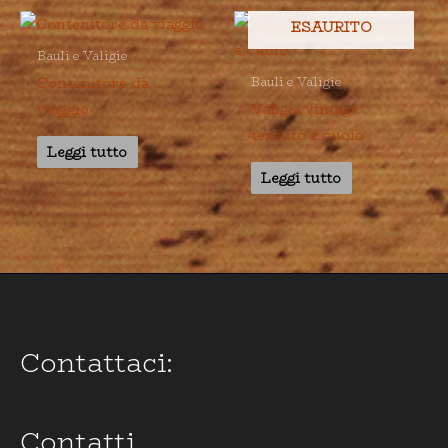
ESAURITO
Bauli e Valigie
Contenitore da
Bauli e Valigie
viaggio
Valigia vintage
tessuto e cuoio
Leggi tutto
Leggi tutto
Contattaci:
Contatti