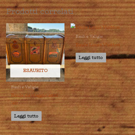
Prodotti correlati
Bauli e Valigie
Baule Louis Vuitton
Leggi tutto
ESAURITO
Bauli e Valigie
Baule da viaggio anni
’40
Leggi tutto