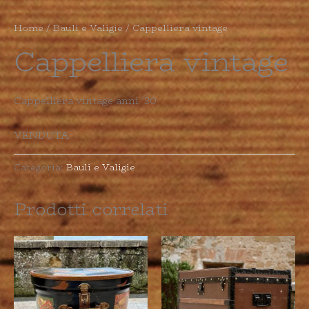
Home
/
Bauli e Valigie
/ Cappelliera vintage
Cappelliera vintage
Cappelliera vintage anni ’30
VENDUTA
Categoria:
Bauli e Valigie
Prodotti correlati