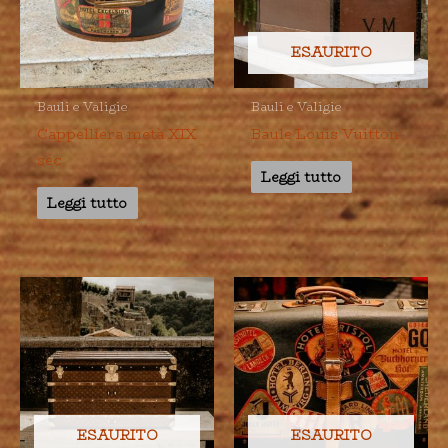
ESAURITO
Bauli e Valigie
Bauli e Valigie
Cappelliera metà XIX
Baule Louis Vuitton
sec
Leggi tutto
Leggi tutto
ESAURITO
ESAURITO