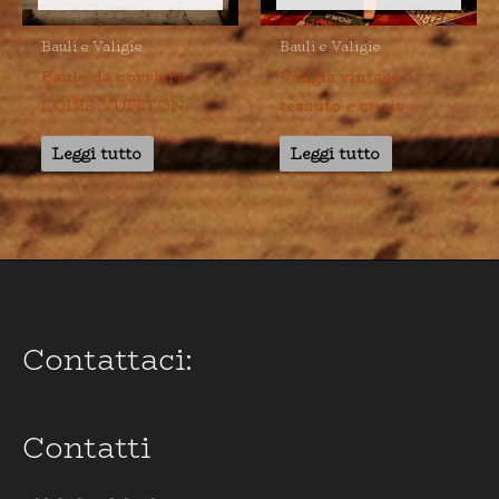
Bauli e Valigie
Bauli e Valigie
Baule da corriera
Valigia vintage
LOUIS VUITTON
tessuto e cuoio
Leggi tutto
Leggi tutto
Contattaci:
Contatti