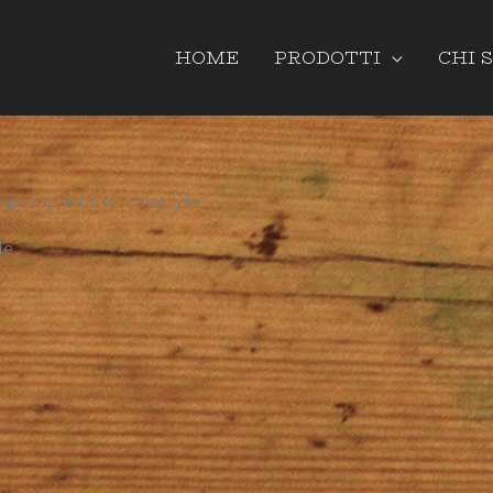
HOME
PRODOTTI
CHI 
aspump #americanstyle”
le