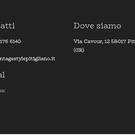
atti
Dove siamo
 176 6140
Via Cavour, 12 58017 Pit
(GR)
ntagestylepitigliano.it
al
us: