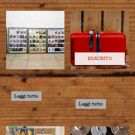
ESAURITO
Oggettistica
Oggettistica
Stampe didattiche
Radio Brionvega Ts
502
Leggi tutto
Leggi tutto