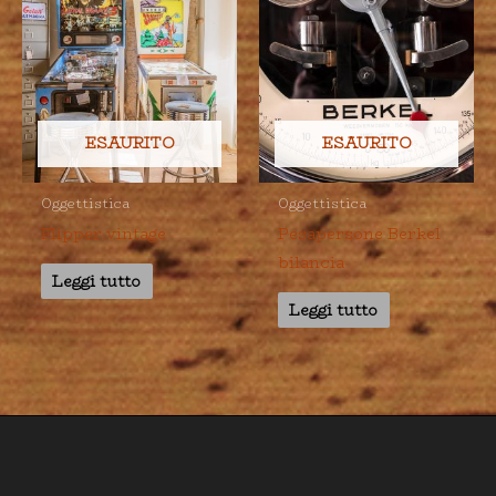
ESAURITO
ESAURITO
Oggettistica
Oggettistica
Flipper vintage
Pesapersone Berkel
bilancia
Leggi tutto
Leggi tutto