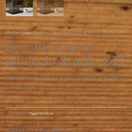
Home
/
Oggettistica
/ Secchiello per ghiaccio Studio OPI
Secchiello per
ghiaccio Studio OPI
Secchiello per ghiaccio di studio OPI per Cini & Nils
Italia anni 70
venduto
Categoria:
Oggettistica
Prodotti correlati