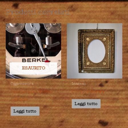
Prodotti correlati
ESAURITO
Oggettistica
Interno
Pesapersone Berkel
Cornice dorata
bilancia
Leggi tutto
Leggi tutto