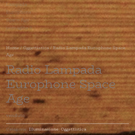
Home
/
Oggettistica
/ Radio Lampada Europhone Space
Age
Radio Lampada
Europhone Space
Age
venduto
Categorie:
Illuminazione
,
Oggettistica