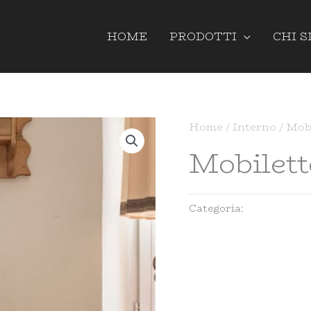
HOME
PRODOTTI
CHI 
Home
/
Interno
/ Mobi
Mobilett
Categoria:
Interno