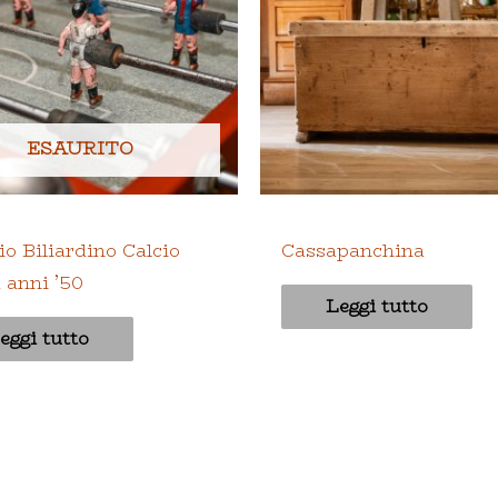
ESAURITO
o
Bauli e Valigie
o Biliardino Calcio
Cassapanchina
a anni ’50
Leggi tutto
eggi tutto