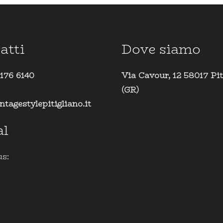
atti
Dove siamo
 176 6140
Via Cavour, 12 58017 Pit
(GR)
ntagestylepitigliano.it
al
us: