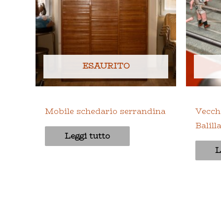
ESAURITO
Interno
Intern
Mobile schedario serrandina
Vecchi
Balill
Leggi tutto
L