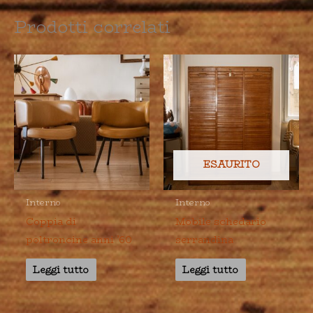
Prodotti correlati
ESAURITO
Interno
Interno
Coppia di
Mobile schedario
poltroncine anni ’60
serrandina
Leggi tutto
Leggi tutto