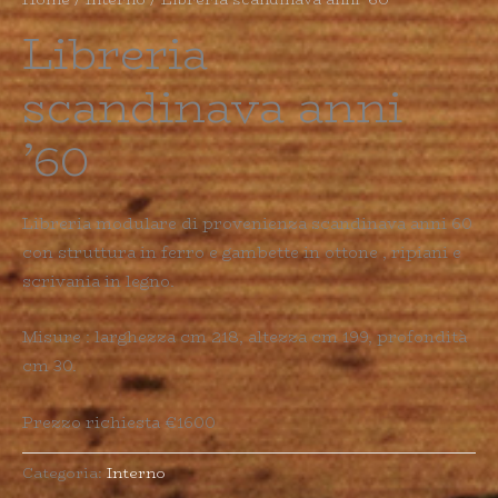
Libreria
scandinava anni
’60
Libreria modulare di provenienza scandinava anni 60
con struttura in ferro e gambette in ottone , ripiani e
scrivania in legno.
Misure : larghezza cm 218, altezza cm 199, profondità
cm 30.
Prezzo richiesta €1600
Categoria:
Interno