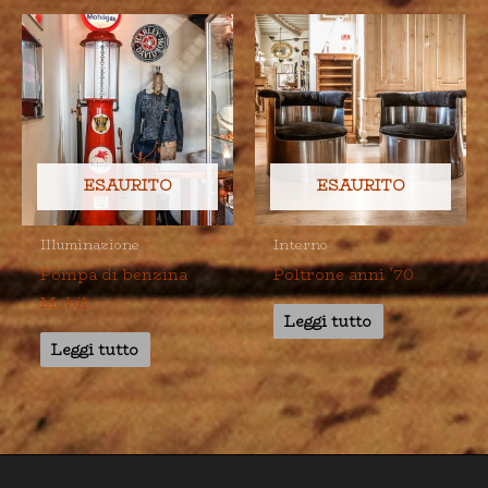
ESAURITO
ESAURITO
Illuminazione
Interno
Pompa di benzina
Poltrone anni ’70
Mobil
Leggi tutto
Leggi tutto