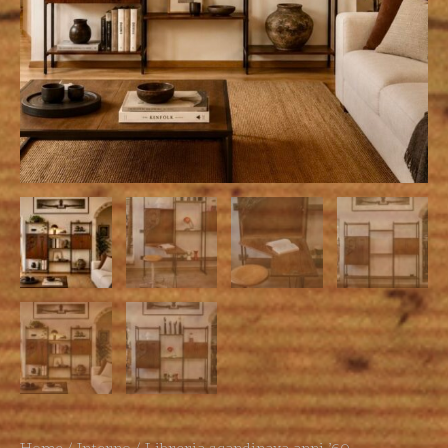
Home
/
Interno
/ Libreria scandinava anni ’60