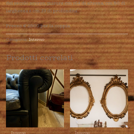
del secolo scorso, misure cm 164 di altezza, cm 80 di
larghezza e cm 39 di profondita’.
Prezzo € 2800 per la coppia.
Categoria:
Interno
Prodotti correlati
Interno
Interno