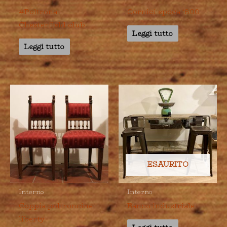
#Poltrona
Cornici epoca ‘800
Chesterfield club
Leggi tutto
Leggi tutto
ESAURITO
Interno
Interno
Coppia poltroncine
Banco industriale
liberty