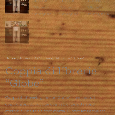
Home
/
Interno
/ Coppia di librerie “Globe”
Coppia di librerie
“Globe”
Coppia di librerie gemelle “Globe” a tre moduli
componibili di cui due con vetro. Le ante sono
apribili a ribalta e a scomparsa. Provenienza inglese,