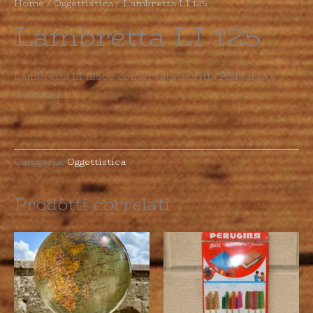
Home
/
Oggettistica
/ Lambretta LI 125
Lambretta LI 125
Lambretta LI 125cc conservata iscritta ASI targa e
documenti.
Categoria:
Oggettistica
Prodotti correlati