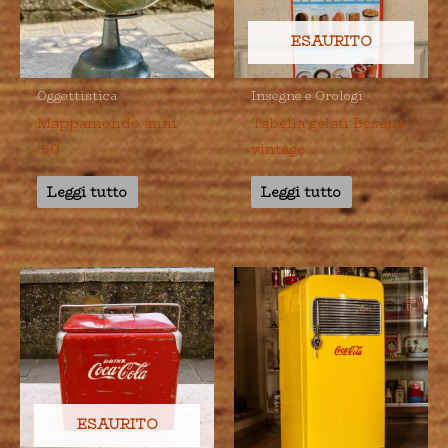
ESAURITO
Oggettistica
Insegne e Orologi
Mappamondo anni
Tabella gelati Besana
’50
vintage
Leggi tutto
Leggi tutto
ESAURITO