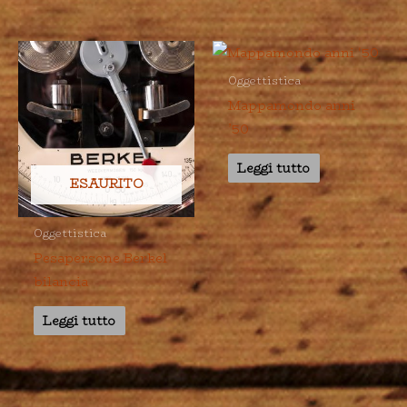
Oggettistica
Mappamondo anni
’50
Leggi tutto
ESAURITO
Oggettistica
Pesapersone Berkel
bilancia
Leggi tutto