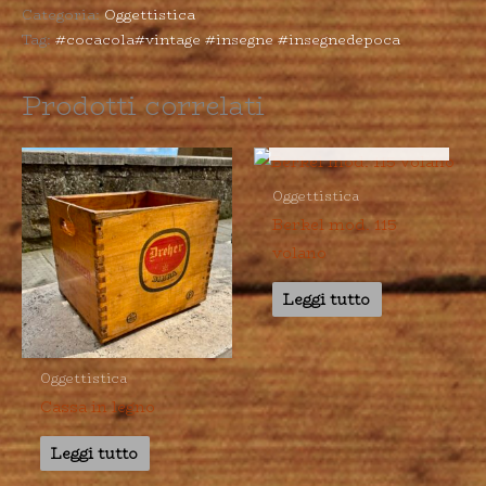
Categoria:
Oggettistica
Tag:
#cocacola#vintage #insegne #insegnedepoca
Prodotti correlati
ESAURITO
Oggettistica
Berkel mod. 115
volano
Leggi tutto
Oggettistica
Cassa in legno
Leggi tutto