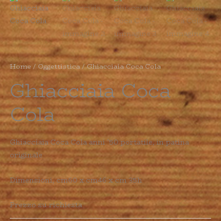
Home
/
Oggettistica
/ Ghiacciaia Coca Cola
Ghiacciaia Coca
Cola
Ghiacciaia Coca Cola anni ’50 portatile, in patina
originale
Dimensioni, cm60 x cm46 x cm 35h
Prezzo su richiesta