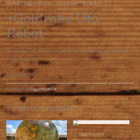
Home
/
Oggettistica
/ +Goldrake Ufo Robot
+Goldrake Ufo
Robot
Goldrake Ufo Robot in perfette condizioni , materiale
resina cm 95
Prezzo € 580
Categoria:
Oggettistica
Prodotti correlati
ESAURITO
Oggettistica