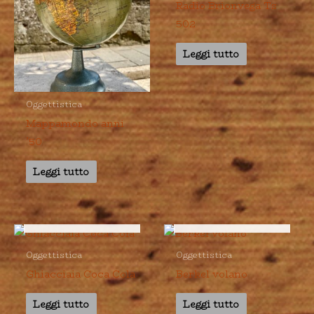
Radio Brionvega Ts
502
Leggi tutto
Oggettistica
Mappamondo anni
’50
Leggi tutto
ESAURITO
ESAURITO
Oggettistica
Oggettistica
Ghiacciaia Coca Cola
Berkel volano
Leggi tutto
Leggi tutto