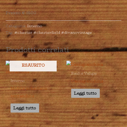
Prezzo € 1800
Categoria:
Interno
Tag:
#chester #chesterfield #divanovintage
Prodotti correlati
ESAURITO
Bauli e Valigie
Cassapanchina
Interno
Mobile schedario
Leggi tutto
serrandina
Leggi tutto