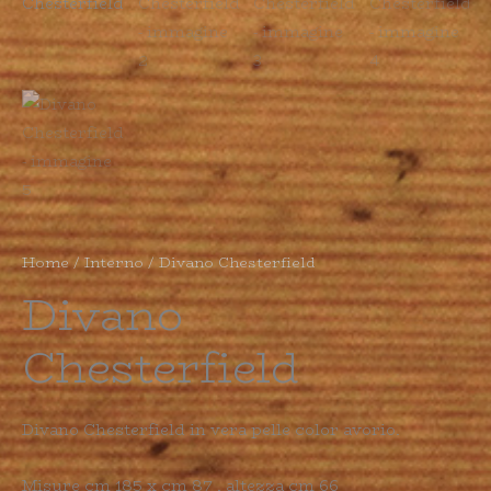
Home
/
Interno
/ Divano Chesterfield
Divano
Chesterfield
Divano Chesterfield in vera pelle color avorio.
Misure cm 185 x cm 87 , altezza cm 66