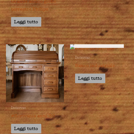
Grande antico globo
terrestre Philips
Leggi tutto
ESAURITO
Interno
Banco industriale
Leggi tutto
Interno
#Scrivania anni ’50
Leggi tutto