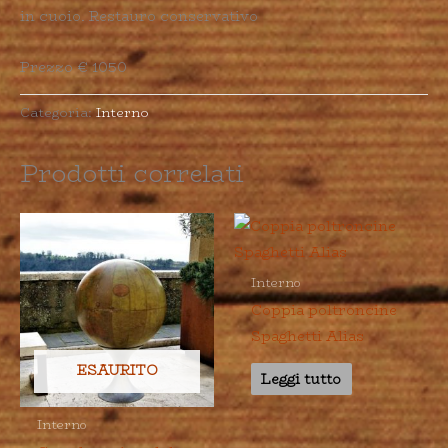
in cuoio. Restauro conservativo
Prezzo € 1050
Categoria:
Interno
Prodotti correlati
Interno
Coppia poltroncine
Spaghetti Alias
ESAURITO
Leggi tutto
Interno