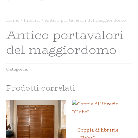
Home
/
Interno
/ Antico portavalori del maggiordomo
Antico portavalori
del maggiordomo
Categoria:
Interno
Prodotti correlati
Interno
Coppia di librerie
“Globe”