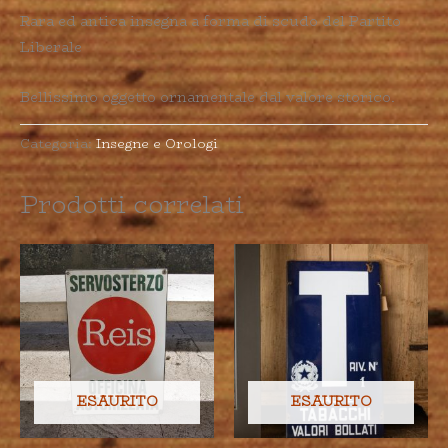
Rara ed antica insegna a forma di scudo del Partito
Liberale
Bellissimo oggetto ornamentale dal valore storico.
Categoria:
Insegne e Orologi
Prodotti correlati
ESAURITO
ESAURITO