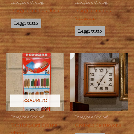
Insegne e Orologi
Insegne e Orologi
Insegna smaltata Reis
Insegna smaltata
Tabacchi
Leggi tutto
Leggi tutto
ESAURITO
Insegne e Orologi
Insegne e Orologi
Tabella gelati Besana
Orologio da stazione
vintage