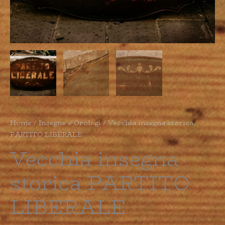
Home
/
Insegne e Orologi
/ Vecchia insegna storica
PARTITO LIBERALE
Vecchia insegna
storica PARTITO
LIBERALE