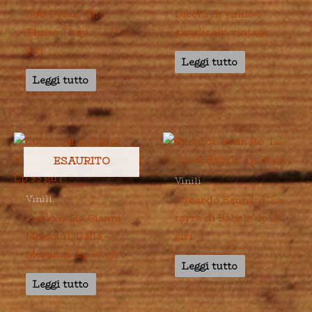
Bob Dylan ‘The
Dischi in vinile e
Times They …’ LP 33
giradischi vintage
giri
Leggi tutto
Leggi tutto
ESAURITO
Vinili
Edoardo Bennato ‘La
Vinili
Lucio Dalla Gianni
torre di Babele’ lp 33
Morandi ‘Dalla –
giri
Morandi’ Lp 33 giri
Leggi tutto
Leggi tutto