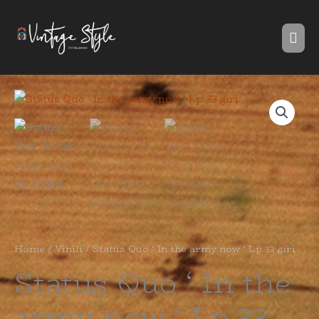
Vai
Me
al
prin
contenuto
Home
/
Vinili
/ Status Quo ‘ In the army now ‘ Lp 33 giri
Status Quo ‘ In the
army now ‘ Lp 33