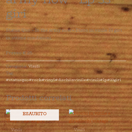
giri
Status Quo – In the army now – Disco in vinile 33 giri
in ottime condizioni.
Prezzo € 25
Categoria:
Vinili
Tag:
#statusquo#rock#vinyl#dischiinvinile#vinili#lp#33giri
Prodotti correlati
ESAURITO
Vinili
Vinili