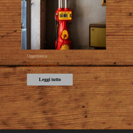
Oggettistica
#Shell gas pump
Leggi tutto