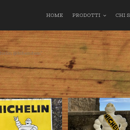
HOME
PRODOTTI
CHI 
chelin @bibendum”