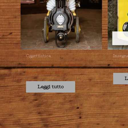
Oggettistica
Insegn
Compressore Michelin
Inseg
Bibendum 1920
L
Leggi tutto