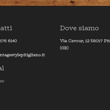
atti
Dove siamo
 176 6140
Via Cavour, 12 58017 Pit
(GR)
ntagestylepitigliano.it
al
us: