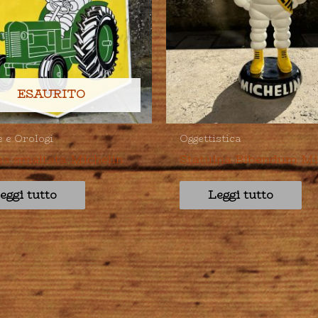
ESAURITO
e e Orologi
Oggettistica
na smaltata Michelin
Statuina Bibendum Mi
eggi tutto
Leggi tutto