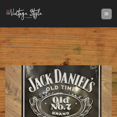
Vai
Men
al
prin
contenuto
Home
/ Prodotti taggati “#jackdaniels”
#jackdaniels
Visualizzazione del risultato