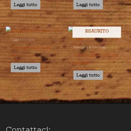
Leggi tutto
Leggi tutto
ESAURITO
Oggettistica
Mappamondo anni
Insegne e Orologi
’50
Tabella gelati Besana
vintage
Leggi tutto
Leggi tutto
Contattaci: