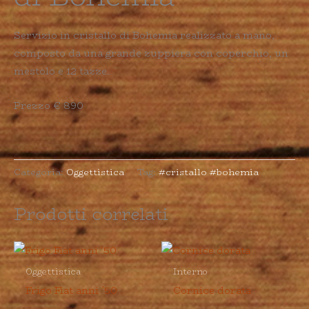
Servizio in cristallo di Bohemia realizzato a mano,
composto da una grande zuppiera con coperchio, un
mestolo e 12 tazze.
Prezzo € 890
Categoria:
Oggettistica
Tag:
#cristallo #bohemia
Prodotti correlati
Oggettistica
Interno
Frigo Fiat anni ’50
Cornice dorata