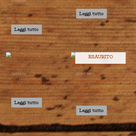
Mobiletto da ufficio
Interno
Coppia poltroncine
Leggi tutto
Spaghetti Alias
Leggi tutto
ESAURITO
Interno
Interno
Coppia poltroncine
Vecchio Biliardino
liberty
Calcio Balilla anni
’50
Leggi tutto
Leggi tutto