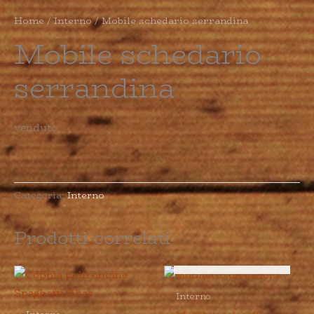
Home
/
Interno
/ Mobile schedario serrandina
Mobile schedario
serrandina
venduto
Categoria:
Interno
Prodotti correlati
ESAURITO
Interno