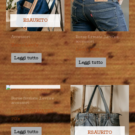
ESAURITO
Accessori
Borse firmate ,Levi’s e
accessori
Zaino Levi’s
Levi’s #511
Leggi tutto
Leggi tutto
ESAURITO
Borse firmate ,Levi’s e
accessori
Levi’s SHIPMATES
70’s
Leggi tutto
ESAURITO