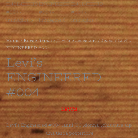
Home
/
Borse firmate ,Levi’s e accessori
/
Jeans
/ Levi’s
ENGINEERED #004
Levi’s
ENGINEERED
#004
LEVI’S
Levi’s Engineered #004 ,anni ’90 ,donna ,chiusura zip
, una tasca posteriore.