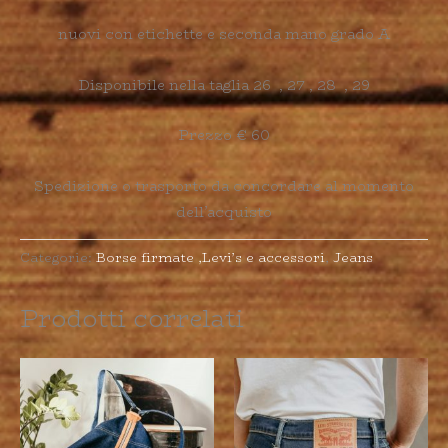
nuovi con etichette e seconda mano grado A
Disponibile nella taglia 26 , 27 , 28 , 29
Prezzo € 60
Spedizione o trasporto da concordare al momento
dell’acquisto
Categorie:
Borse firmate ,Levi’s e accessori
,
Jeans
Prodotti correlati