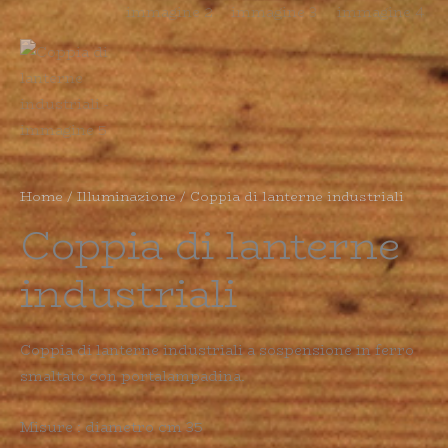
Home
/
Illuminazione
/ Coppia di lanterne industriali
Coppia di lanterne
industriali
Coppia di lanterne industriali a sospensione in ferro
smaltato con portalampadina.
Misure : diametro cm 35