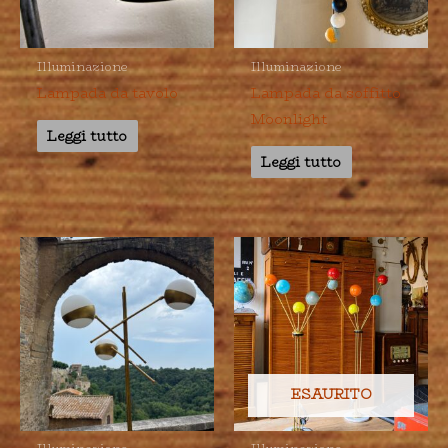
Illuminazione
Illuminazione
Lampada da tavolo
Lampada da soffitto
Moonlight
Leggi tutto
Leggi tutto
ESAURITO