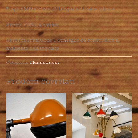
Disponibilita’ circa 20 lampade di varie misure
Prezzo € 150 la coppia.
Spese di spedizione 0 consegna da concordare al
momento dell’acquisto
Categoria:
Illuminazione
Prodotti correlati